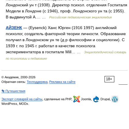
Лондонский ун т (1938). Директор психол. отделения Госпиталя
Модели в Лондоне (с 1946), проф. Лондонского ун та (с 1955).
В выдвинутой А.… …
Российская педагогическая энциклопедия
АЙЗЕНК
— (Eysenck) Ханс Юрген (1916 1997) английский
психолог, создатель факторной теории личности. Образование
получил в Лондонском ун те (д р философии и социологии). С
1939 г. по 1945 г. работал в качестве психолога
экспериментатора в госпитале Mill… …
Энциклопедический словарь
по психологии и педагогике
© Академик, 2000-2026
18+
Обратная связь:
Техподдержка
,
Реклама на сайте
👣 Путешествия
Экспорт словарей на сайты
, сделанные на PHP,
Joomla,
Drupal,
WordPress, MODx.