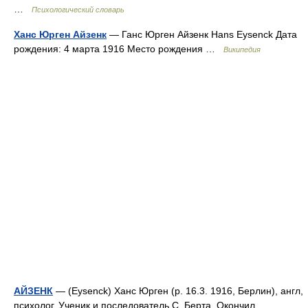
…
Психологический словарь
Ханс Юрген Айзенк
— Ганс Юрген Айзенк Hans Eysenck Дата
рождения: 4 марта 1916 Место рождения …
Википедия
АЙЗЕНК
— (Eysenck) Ханс Юрген (р. 16.3. 1916, Берлин), англ,
психолог. Ученик и последователь С. Берта. Окончил